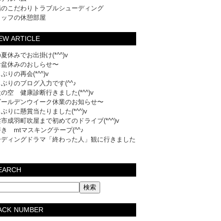
場のこだわりトラブルシューディング
タッフの休憩部屋
EW ARTICLE
夏休みでお出掛け(*^^)v
お盆休みのおしらせ〜
ぶりの再会(*^^)v
ぶりのブログ入力です(^^♪
の空 健康診断行きました(*^^)v
ゴールデンウイーク休業のお知らせ〜
ぶりに懸賞当たりました(*^^)v
市成羽町吹屋まで初めてのドライブ(*^^)v
き mtマスキングテープ(^^♪
ーディングドラマ「終わった人」観に行きました
EARCH
ACK NUMBER