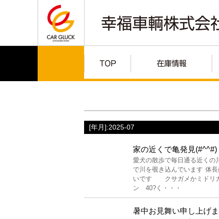
[年月]:2025-07
家の近くで亀発見(#^^#)
愛犬の散歩で毎日通る近くの
で川を覗き込んでいます 体長は
いです クサガメかミドリガ
ン 40?く・・・
暑中お見舞い申し上げます