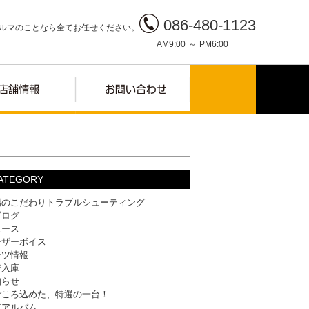
086-480-1123
ルマのことなら全てお任せください。
AM9:00 ～ PM6:00
ATEGORY
場のこだわりトラブルシューティング
ブログ
ュース
ーザーボイス
ーツ情報
着入庫
知らせ
ごころ込めた、特選の一台！
車アルバム