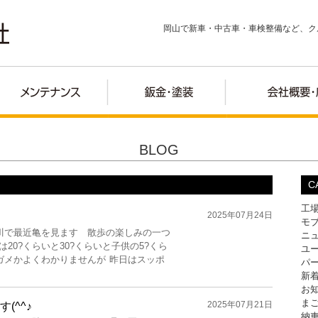
岡山で新車・中古車・車検整備など、ク
BLOG
C
工
2025年07月24日
モ
川で最近亀を見ます 散歩の楽しみの一つ
ニ
20?くらいと30?くらいと子供の5?くら
ユ
メかよくわかりませんが 昨日はスッポ
パ
新
お
ま
2025年07月21日
(^^♪
納