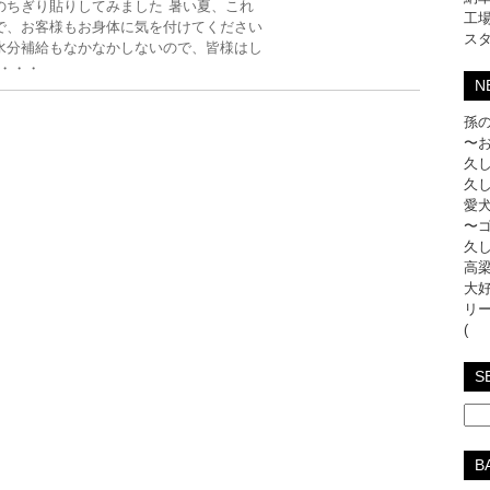
ちぎり貼りしてみました 暑い夏、これ
工
で、お客様もお身体に気を付けてください
ス
水分補給もなかなかしないので、皆様はし
・・・
N
孫の
〜
久し
久し
愛犬
〜
久し
高梁
大好
リ
(
S
B