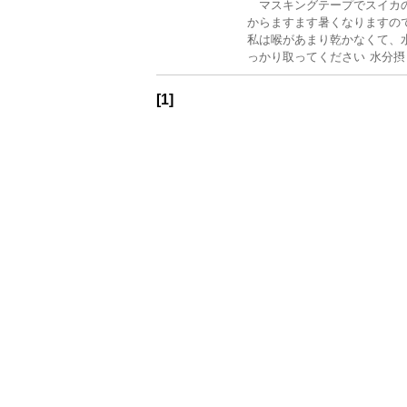
マスキングテープでスイカの
からますます暑くなりますの
私は喉があまり乾かなくて、
っかり取ってください 水分摂
[1]