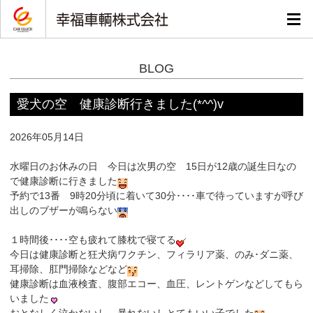
BLOG
愛犬の空 健康診断行きました(*^^)v
2026年05月14日
水曜日のお休みの日 今日は次男の空 15日が12歳の誕生日なの
で健康診断に行きました
予約で13番 9時20分頃に着いて30分････車で待っていますが呼び
出しのブザーが鳴らない
１時間後････空も疲れて膝枕で寝てる
今日は健康診断と狂犬病ワクチン、フィラリア薬、のみ･ダニ薬、
耳掃除、肛門掃除などなど
健康診断は血液検査、腹部エコー、血圧、レントゲンなどしてもら
いました