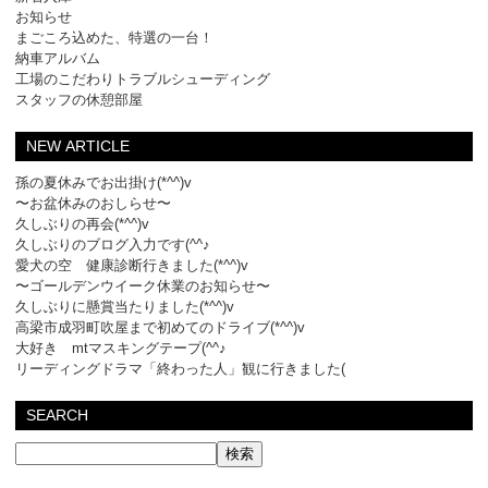
お知らせ
まごころ込めた、特選の一台！
納車アルバム
工場のこだわりトラブルシューディング
スタッフの休憩部屋
NEW ARTICLE
孫の夏休みでお出掛け(*^^)v
〜お盆休みのおしらせ〜
久しぶりの再会(*^^)v
久しぶりのブログ入力です(^^♪
愛犬の空 健康診断行きました(*^^)v
〜ゴールデンウイーク休業のお知らせ〜
久しぶりに懸賞当たりました(*^^)v
高梁市成羽町吹屋まで初めてのドライブ(*^^)v
大好き mtマスキングテープ(^^♪
リーディングドラマ「終わった人」観に行きました(
SEARCH