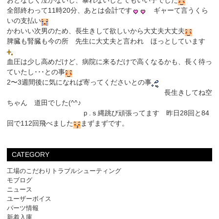
おとなしく泣かないし、暴れないしとてもいい子でした
全部終わって11時20分、あとは会計です
ギャーて言うくら
いの支払い
かわいい次男のため、長生きして欲しいから大丈夫大丈夫
脾臓も腎臓も今の所 先生に大丈夫と言われ ほっとしています
血圧は少し高めだけど、病院に来るだけで高くなるかも、長く待っ
ていたし･･･との事
2〜3週間後に気になれば寄ってくださいとの事
長生きしてね空
ちゃん 道田でした(^^♪
ｐ.ｓ縄跳び頑張ってます 昨日28回と84
回で112回飛べました
まずまずです。
CATEGORY
工場のこだわりトラブルシューティング
モブログ
ニュース
ユーザーボイス
パーツ情報
新着入庫