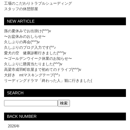
工場のこだわりトラブルシューディング
スタッフの休憩部屋
NEW ARTICLE
孫の夏休みでお出掛け(*^^)v
〜お盆休みのおしらせ〜
久しぶりの再会(*^^)v
久しぶりのブログ入力です(^^♪
愛犬の空 健康診断行きました(*^^)v
〜ゴールデンウイーク休業のお知らせ〜
久しぶりに懸賞当たりました(*^^)v
高梁市成羽町吹屋まで初めてのドライブ(*^^)v
大好き mtマスキングテープ(^^♪
リーディングドラマ「終わった人」観に行きました(
SEARCH
BACK NUMBER
2026年