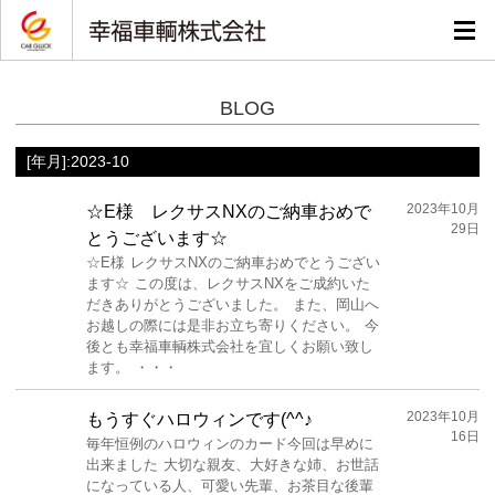
BLOG
[年月]:2023-10
2023年10月
☆E様 レクサスNXのご納車おめで
29日
とうございます☆
☆E様 レクサスNXのご納車おめでとうござい
ます☆ この度は、レクサスNXをご成約いた
だきありがとうございました。 また、岡山へ
お越しの際には是非お立ち寄りください。 今
後とも幸福車輌株式会社を宜しくお願い致し
ます。 ・・・
2023年10月
もうすぐハロウィンです(^^♪
16日
毎年恒例のハロウィンのカード今回は早めに
出来ました 大切な親友、大好きな姉、お世話
になっている人、可愛い先輩、お茶目な後輩