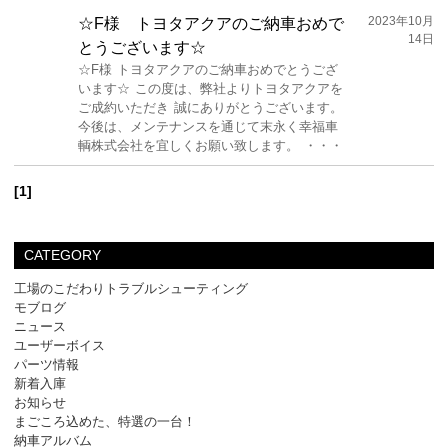
2023年10月
☆F様 トヨタアクアのご納車おめで
14日
とうございます☆
☆F様 トヨタアクアのご納車おめでとうござ
います☆ この度は、弊社よりトヨタアクアを
ご成約いただき 誠にありがとうございます。
今後は、メンテナンスを通じて末永く幸福車
輌株式会社を宜しくお願い致します。 ・・・
[1]
CATEGORY
工場のこだわりトラブルシューティング
モブログ
ニュース
ユーザーボイス
パーツ情報
新着入庫
お知らせ
まごころ込めた、特選の一台！
納車アルバム