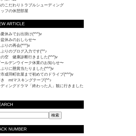
場のこだわりトラブルシューディング
タッフの休憩部屋
EW ARTICLE
夏休みでお出掛け(*^^)v
お盆休みのおしらせ〜
ぶりの再会(*^^)v
ぶりのブログ入力です(^^♪
の空 健康診断行きました(*^^)v
ゴールデンウイーク休業のお知らせ〜
ぶりに懸賞当たりました(*^^)v
市成羽町吹屋まで初めてのドライブ(*^^)v
き mtマスキングテープ(^^♪
ーディングドラマ「終わった人」観に行きました
EARCH
ACK NUMBER