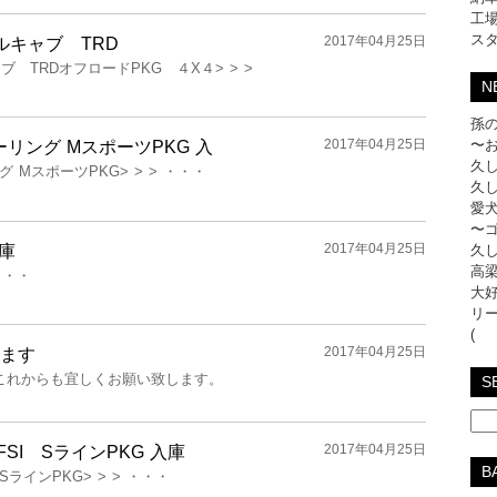
工
ス
2017年04月25日
ブルキャブ TRD
ャブ TRDオフロードPKG ４X４> > >
N
孫の
2017年04月25日
〜
ツーリング MスポーツPKG 入
久し
ング MスポーツPKG> > > ・・・
久し
愛犬
〜
2017年04月25日
入庫
久し
高梁
 ・・・
大好
リ
(
2017年04月25日
ます
すこれからも宜しくお願い致します。
S
2017年04月25日
TFSI SラインPKG 入庫
B
 SラインPKG> > > ・・・