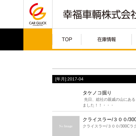
[年月]:2017-04
タケノコ掘り
先日、総社の親戚の山にある
ました！！・・・
クライスラー/３００/3
クライスラー/３００/300Cラ