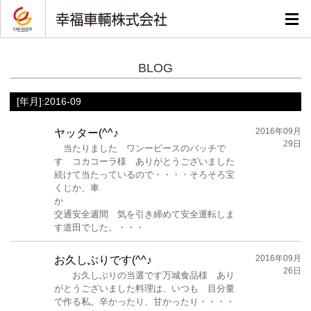
BLOG
[年月]:2016-09
2016年09月
ヤッター(^^♪
29日
当たりました ワンーピースのバッチで
す コカコーラ様 ありがとうございました
続けて当たっているので・・・・そろそろ宝
くじか、車
か
交通安全週間 気を引き締めて安全運転しま
す道田でした。・・・
2016年09月
お久しぶりです(^^♪
26日
お久しぶりの当選です万城食品様 あり
がとうございました料理は、いつも 目分量
で作る私。辛かったり、甘かったり・・・・