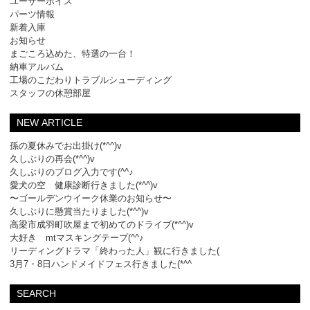
ユーザーボイス
パーツ情報
新着入庫
お知らせ
まごころ込めた、特選の一台！
納車アルバム
工場のこだわりトラブルシューディング
スタッフの休憩部屋
NEW ARTICLE
孫の夏休みでお出掛け(*^^)v
久しぶりの再会(*^^)v
久しぶりのブログ入力です(^^♪
愛犬の空 健康診断行きました(*^^)v
〜ゴールデンウイーク休業のお知らせ〜
久しぶりに懸賞当たりました(*^^)v
高梁市成羽町吹屋まで初めてのドライブ(*^^)v
大好き mtマスキングテープ(^^♪
リーディングドラマ「終わった人」観に行きました(
3月7・8日ハンドメイドフェス行きました(*^^
SEARCH