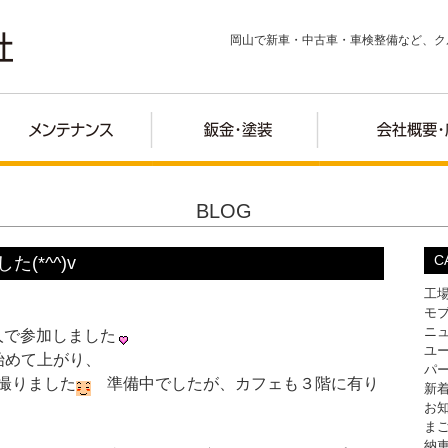
岡山で新車・中古車・車検整備など、ク
BLOG
C
た(*^^)v
工
モ
ニ
二人で参加しました
ユ
始めて上がり、
パ
撮りました
準備中でしたが、カフェも３階に有り
新
お
ま
納