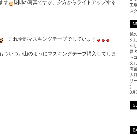
ます
昼間の写真ですが、夕方からライトアップする
工
ス
N
孫の
これ全部マスキングテープでしています
久し
久し
愛犬
うにマスキングテープ購入してしま
〜
久し
高梁
大好
リ
(
3月
S
B