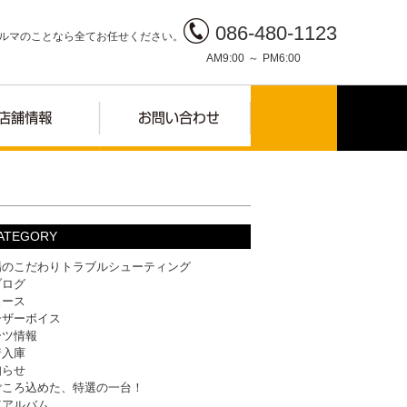
086-480-1123
ルマのことなら全てお任せください。
AM9:00 ～ PM6:00
ATEGORY
場のこだわりトラブルシューティング
ブログ
ュース
ーザーボイス
ーツ情報
着入庫
知らせ
ごころ込めた、特選の一台！
車アルバム