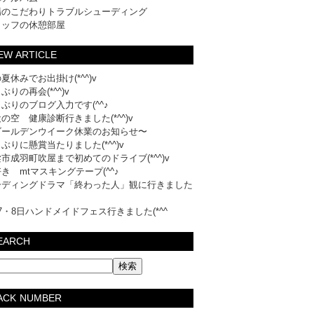
場のこだわりトラブルシューディング
タッフの休憩部屋
EW ARTICLE
夏休みでお出掛け(*^^)v
ぶりの再会(*^^)v
ぶりのブログ入力です(^^♪
の空 健康診断行きました(*^^)v
ゴールデンウイーク休業のお知らせ〜
ぶりに懸賞当たりました(*^^)v
市成羽町吹屋まで初めてのドライブ(*^^)v
き mtマスキングテープ(^^♪
ーディングドラマ「終わった人」観に行きました
7・8日ハンドメイドフェス行きました(*^^
EARCH
ACK NUMBER