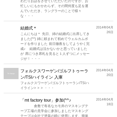
わたりお話をさせていただいたのですが、お
忙しいにもかかわらず、その間何度も足を運
んでいただき、ラングラーのことで様々
な・・・
2014年04月
結婚式＊
26日
こんにちは＊ 先日、姉の結婚式に出席してき
ました(^^) 姉に頼まれて初めてウェルカムボ
ードを作りました 前日徹夜をしてようやく完
成♪ 結婚式は泣かないかと思っていました
が 席につき席札を見ると１人ずつにメッセー
ジが！・・・
2014年04月
フォルクスワーゲン/ゴルフトゥーラ
20日
ン/TSIハイライン 入庫
フォルクスワーゲン/ゴルフトゥーラン/TSIハ
イライン> > > ・・・
2014年04月
「mt factory tour」参加(^^♪
18日
倉敷で有名なカモ井のマスキングテ
ープ工場の見学会に参加しましたマスキング
テープは会社で塗装の時に使用します、簡単