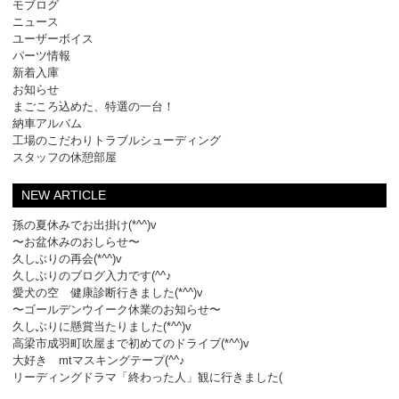
モブログ
ニュース
ユーザーボイス
パーツ情報
新着入庫
お知らせ
まごころ込めた、特選の一台！
納車アルバム
工場のこだわりトラブルシューディング
スタッフの休憩部屋
NEW ARTICLE
孫の夏休みでお出掛け(*^^)v
〜お盆休みのおしらせ〜
久しぶりの再会(*^^)v
久しぶりのブログ入力です(^^♪
愛犬の空 健康診断行きました(*^^)v
〜ゴールデンウイーク休業のお知らせ〜
久しぶりに懸賞当たりました(*^^)v
高梁市成羽町吹屋まで初めてのドライブ(*^^)v
大好き mtマスキングテープ(^^♪
リーディングドラマ「終わった人」観に行きました(