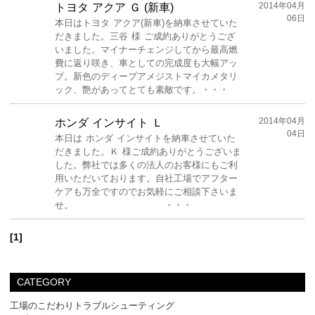
2014年04月
トヨタ アクア Ｇ (新車)
06日
本日はトヨタ アクア(新車)を納車させていた
だきました。三谷 様 ご成約ありがとうござ
いました。マイナーチェンジしてから最高燃
費に返り咲き、車としての完成度も大幅アッ
プ。新色のディープアメジストマイカメタリ
ック、艶があってとても素敵です。・・・
2014年04月
ホンダ インサイト Ｌ
04日
本日は ホンダ インサイトを納車させていた
だきました。Ｋ 様ご成約ありがとうございま
した。弊社では多くの法人のお客様にもご利
用いただいております。自社工場でアフター
ケアも万全ですのでお気軽にご相談下さいま
せ。 ・・・
[1]
CATEGORY
工場のこだわりトラブルシューティング