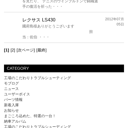
を見たり、 テニスのウインブルドンで錦織選
手の復活を祈った・・・
2012年07月
レクサス LS430
05日
國府島様ありがとうございます
担
当：佐伯 ・・・
[1]
[2]
[次ページ]
[最終]
CATEGORY
工場のこだわりトラブルシューティング
モブログ
ニュース
ユーザーボイス
パーツ情報
新着入庫
お知らせ
まごころ込めた、特選の一台！
納車アルバム
工場のこだわりトラブルシューディング