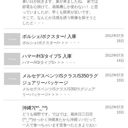
暑い日が続きます。夏が来ましたね。 家では
節電を心掛けて、扇風機しか使わない！ と思
っていましたが、早くも限界が近いです。
そこで、なんとか涼感を誘う映像を探そうと
したと・・・
2012年07月
ポルシェ/ボクスター/ 入庫
16日
ポルシェ/ボクスター/> > > ・・・
2012年07月
ハマー/H3/タイプS 入庫
14日
ハマー/H3/タイプS> > > ・・・
2012年07月
メルセデスベンツ/Sクラス/S350ラグ
10日
ジュアリーパッケージ
メルセデスベンツ/Sクラス/S350ラグジュア
リーパッケージ> > > ・・・
2012年07月
沖縄?(*^_^*)
10日
どうも槇野です。ではでは、最終日三日目
(*^_^*)せっかく沖縄来たから沖縄ソバだって
一人で食べちゃいます昔食べたときよりおい