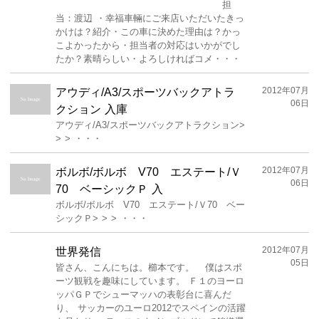
担
当：渡辺 ・幸福車輛にご来店いただいたきっ
かけは？紹介・この車に決めた理由は？かっ
こよかったから・担当者の対応はいかがでし
たか？素晴らしい・よろしければコメ・・・
2012年07月
アウディ/A3/スポーツバックアトラ
06日
クション 入庫
アウディ/A3/スポーツバックアトラクション>
> > ・・・
2012年07月
ボルボ/ボルボ V70 エステート/Ｖ
06日
70 ベーシックＰ 入
ボルボ/ボルボ V70 エステート/Ｖ70 ベー
シックＰ> > > ・・・
2012年07月
世界発信
05日
皆さん、こんにちは。櫛本です。 僕はスポ
ーツ観戦を趣味にしています。 Ｆ１のヨーロ
ッパＧＰでシューマッハの表彰台に喜んだ
り、 サッカーのユーロ2012でスペインの活躍