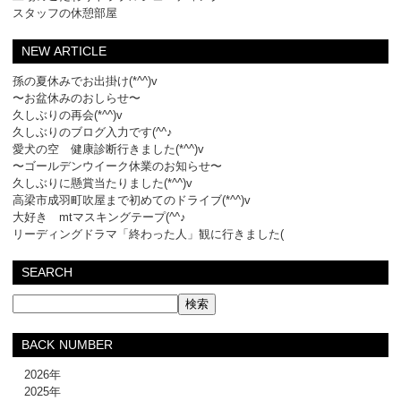
スタッフの休憩部屋
NEW ARTICLE
孫の夏休みでお出掛け(*^^)v
〜お盆休みのおしらせ〜
久しぶりの再会(*^^)v
久しぶりのブログ入力です(^^♪
愛犬の空 健康診断行きました(*^^)v
〜ゴールデンウイーク休業のお知らせ〜
久しぶりに懸賞当たりました(*^^)v
高梁市成羽町吹屋まで初めてのドライブ(*^^)v
大好き mtマスキングテープ(^^♪
リーディングドラマ「終わった人」観に行きました(
SEARCH
BACK NUMBER
2026年
2025年