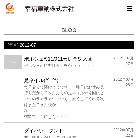
BLOG
[年月]:2012-07
2012年07月
ポルシェ/911/911カレラS 入庫
27日
ポルシェ/911/911カレラS> > > ・・・
2012年07月
足ネイル(*^_^*)
26日
毎日暑くて溶けそうです！！昨日はお休み長
持ちだから２ヶ月ぶりの足ネイル☆今回はピ
ンクのラメラメいっつも可愛くしてくれる次
はまた二ヶ月後か
槇野でした(*^_^*)・・・
2012年07月
ダイハツ タント
22日
井上様ありがとうございます