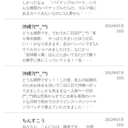
しかったなぁ 「パイナップルパーク」いろ
んな種類のパイナップルだらけ。ゴルフ場に
あるカートみたいなのに1人乗せら・・・
2012年07月
沖縄?(*^_^*)
10日
どうも槇野です。でわでわ二日目(*^_^*)「美
ら海水族館」 やっぱり大きいとゆうか広
い！！かなり歩きます。足がパンパンです1人
でイルカショーみましたけど。なにかっ
「琉球蝶々園」ほんとに歩いてるだけで蝶々
が勝手に体にくっついてくる！！虫・・・
2012年07月
沖縄?(*^_^*)
10日
どうも槇野ですッ！！この度、友人の結婚式
のためお休みを頂いで二泊三日で沖縄へ行っ
てきましたしかも気ままな一人旅〜一日目
(*^_^*)岡山空港からすでに水着を着用のハー
ドな日程で初めてのダイビングへマンツーマ
ンでバッチリ教えていただきました・・・
2012年07月
ちんすこう
10日
みなさん、こんにちは。櫛本です。 今朝、