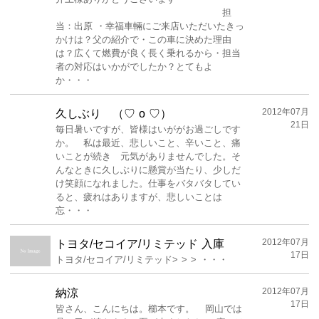
担
当：出原 ・幸福車輛にご来店いただいたきっ
かけは？父の紹介で・この車に決めた理由
は？広くて燃費が良く長く乗れるから・担当
者の対応はいかがでしたか？とてもよ
か・・・
2012年07月
久しぶり （♡ o ♡）
21日
毎日暑いですが、皆様はいががお過ごしです
か。 私は最近、悲しいこと、辛いこと、痛
いことが続き 元気がありませんでした。そ
んなときに久しぶりに懸賞が当たり、少しだ
け笑顔になれました。仕事をバタバタしてい
ると、疲れはありますが、悲しいことは
忘・・・
2012年07月
トヨタ/セコイア/リミテッド 入庫
17日
トヨタ/セコイア/リミテッド> > > ・・・
2012年07月
納涼
17日
皆さん、こんにちは。櫛本です。 岡山では