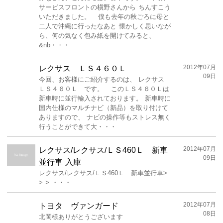
サービスフロントの槇野さんから ちんすこう
いただきました。 僕も去年の秋ごろに母と
二人で沖縄に行ったなあと 懐かしく思いなが
ら、何の気なく包み紙を開けてみると、
&nb・・・
2012年07月
レクサス ＬＳ４６０Ｌ
09日
今回、お客様にご紹介するのは、 レクサス
ＬＳ４６０Ｌ です。 このＬＳ４６０Ｌは
新車時に並行輸入されております。 新車時に
国内仕様のマルチナビ（新品）を取り付けて
ありますので、 ナビの操作等もストレス無く
行うことができて大・・・
2012年07月
レクサス/レクサス/ＬＳ460Ｌ 新車
09日
並行車 入庫
レクサス/レクサス/ＬＳ460Ｌ 新車並行車>
> > ・・・
2012年07月
トヨタ ヴァンガード
08日
北岡様ありがとうございます