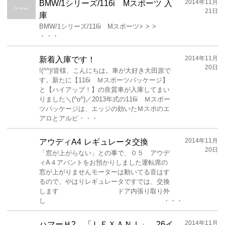
2014年11月
BMW/1シリーズ/116i Mスポーツ 入
21日
庫
BMW/1シリーズ/116i Mスポーツ> > >
・・・
2014年11月
新着入庫です！
20日
!(^^)!皆様、こんにちは。車が大好き大田原で
す。新たに【116i Ｍスポーツパッケージ】
と【ハイアップ！】の良質車が入庫してまい
りました＼(^o^)／2013年式の116i Ｍスポー
ツパッケージは、エッジの効いたＭスポのエ
アロとアルピ・・・
2014年11月
アウディA4 レギュレータ交換
20日
「窓が上がらない」との事で、０５ アウデ
ィA４アバントをお預かりしました運転席の
窓が上がりませんモーターは動いてる音はす
るので、やはりレギュレータですでは、交換
します ドア内張り取り外
し ・・・
2014年11月
ハマーＨ2 「ＬＥＸＡＮＩ」 26イ