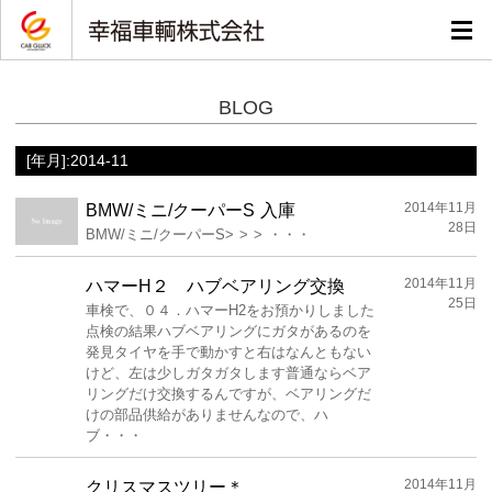
BLOG
[年月]:2014-11
2014年11月
BMW/ミニ/クーパーS 入庫
28日
BMW/ミニ/クーパーS> > > ・・・
2014年11月
ハマーH２ ハブベアリング交換
25日
車検で、０４．ハマーH2をお預かりしました
点検の結果ハブベアリングにガタがあるのを
発見タイヤを手で動かすと右はなんともない
けど、左は少しガタガタします普通ならベア
リングだけ交換するんですが、ベアリングだ
けの部品供給がありませんなので、ハ
ブ・・・
2014年11月
クリスマスツリー＊