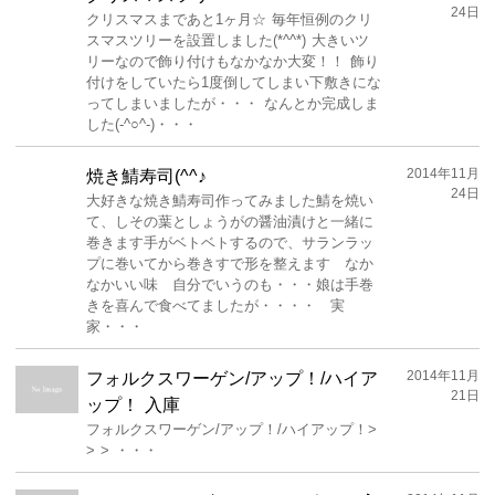
24日
クリスマスまであと1ヶ月☆ 毎年恒例のクリ
スマスツリーを設置しました(*^^*) 大きいツ
リーなので飾り付けもなかなか大変！！ 飾り
付けをしていたら1度倒してしまい下敷きにな
ってしまいましたが・・・ なんとか完成しま
した(-^○^-)・・・
2014年11月
焼き鯖寿司(^^♪
24日
大好きな焼き鯖寿司作ってみました鯖を焼い
て、しその葉としょうがの醤油漬けと一緒に
巻きます手がベトベトするので、サランラッ
プに巻いてから巻きすで形を整えます なか
なかいい味 自分でいうのも・・・娘は手巻
きを喜んで食べてましたが・・・・ 実
家・・・
2014年11月
フォルクスワーゲン/アップ！/ハイア
21日
ップ！ 入庫
フォルクスワーゲン/アップ！/ハイアップ！>
> > ・・・