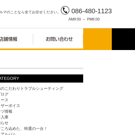
086-480-1123
ルマのことなら全てお任せください。
AM9:00 ～ PM6:00
ATEGORY
場のこだわりトラブルシューティング
ブログ
ュース
ーザーボイス
ーツ情報
着入庫
知らせ
ごころ込めた、特選の一台！
車アルバム