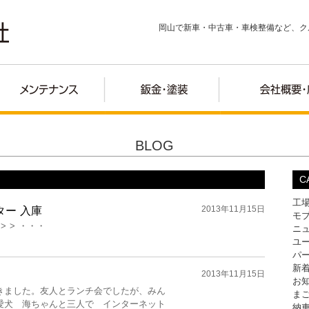
岡山で新車・中古車・車検整備など、ク
BLOG
C
工
2013年11月15日
スター 入庫
モ
 > > ・・・
ニ
ユ
パ
新
2013年11月15日
お
きました。友人とランチ会でしたが、みん
ま
愛犬 海ちゃんと三人で インターネット
納