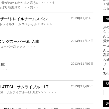
 母がわかるわかると言うので・・・え
工
っぱり地図見て・・・無・・・
ス
2013年11月14日
ーザー/トレイルチームスペシ
N
/トレイルチームスペシャルＥＤ> > >
孫の
久し
久し
2013年11月14日
愛犬
ロングスーパーGL 入庫
〜
ーパーGL> > > ・・・
久し
高梁
大好
2013年11月07日
入庫
リ
(
 ・・・
3月
S
2013年11月05日
.4TFSI サムライブルーLT
FSI サムライブルーLTDED> > > ・・・
B