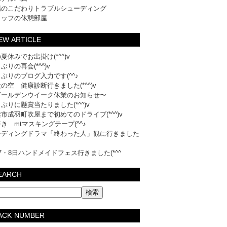
場のこだわりトラブルシューディング
タッフの休憩部屋
EW ARTICLE
夏休みでお出掛け(*^^)v
ぶりの再会(*^^)v
ぶりのブログ入力です(^^♪
の空 健康診断行きました(*^^)v
ゴールデンウイーク休業のお知らせ〜
ぶりに懸賞当たりました(*^^)v
市成羽町吹屋まで初めてのドライブ(*^^)v
き mtマスキングテープ(^^♪
ーディングドラマ「終わった人」観に行きました
7・8日ハンドメイドフェス行きました(*^^
EARCH
ACK NUMBER