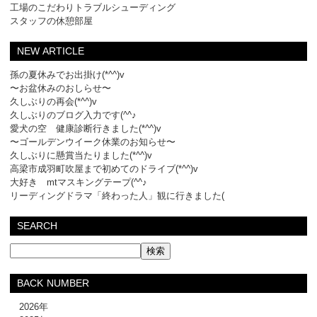
工場のこだわりトラブルシューディング
スタッフの休憩部屋
NEW ARTICLE
孫の夏休みでお出掛け(*^^)v
〜お盆休みのおしらせ〜
久しぶりの再会(*^^)v
久しぶりのブログ入力です(^^♪
愛犬の空 健康診断行きました(*^^)v
〜ゴールデンウイーク休業のお知らせ〜
久しぶりに懸賞当たりました(*^^)v
高梁市成羽町吹屋まで初めてのドライブ(*^^)v
大好き mtマスキングテープ(^^♪
リーディングドラマ「終わった人」観に行きました(
SEARCH
BACK NUMBER
2026年