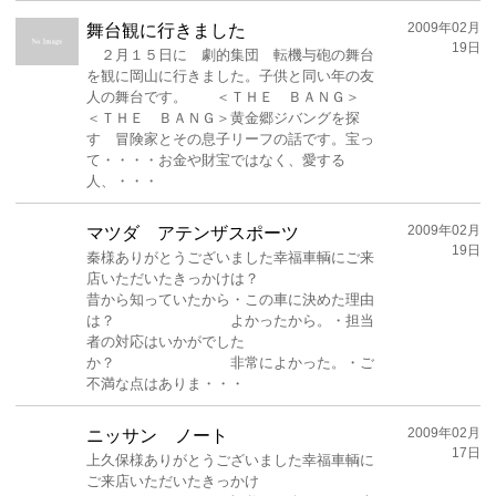
2009年02月
舞台観に行きました
19日
２月１５日に 劇的集団 転機与砲の舞台
を観に岡山に行きました。子供と同い年の友
人の舞台です。 ＜ＴＨＥ ＢＡＮＧ＞
＜ＴＨＥ ＢＡＮＧ＞黄金郷ジバングを探
す 冒険家とその息子リーフの話です。宝っ
て・・・・お金や財宝ではなく、愛する
人、・・・
2009年02月
マツダ アテンザスポーツ
19日
秦様ありがとうございました幸福車輌にご来
店いただいたきっかけは？
昔から知っていたから・この車に決めた理由
は？ よかったから。・担当
者の対応はいかがでした
か？ 非常によかった。・ご
不満な点はありま・・・
2009年02月
ニッサン ノート
17日
上久保様ありがとうございました幸福車輌に
ご来店いただいたきっかけ