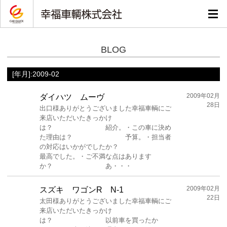
BLOG
[年月]:2009-02
2009年02月
ダイハツ ムーヴ
28日
出口様ありがとうございました幸福車輌にご
来店いただいたきっかけ
は？ 紹介。・この車に決め
た理由は？ 予算。・担当者
の対応はいかがでしたか？
最高でした。・ご不満な点はあります
か？ あ・・・
2009年02月
スズキ ワゴンR N-1
22日
太田様ありがとうございました幸福車輌にご
来店いただいたきっかけ
は？ 以前車を買ったか