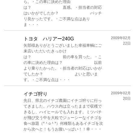
ら。・この車に決めた理由
は？ 直感。・担当者の対応
はいかがでしたか？ バッチ
リ良かったです。・ご不満な点はあり
ま・・・
2009年02月
トヨタ ハリアー240G
22日
矢部様ありがとうございました幸福車輌にご
来店いただいたきっかけ
は？ 前の車を買った。・こ
の車に決めた理由は？ 以前
より乗りたかった。・担当者の対応はいかが
でしたか？ よいと思いま
す。・ご不満な点は・・・
2009年02月
イチゴ狩り
20日
先日、県北のイチゴ農園にイチゴ狩りに行っ
てきました。ハウス内は立ったままで収穫で
きるし、ハイヒールでも入れます。ミツバチ
が飛び交う中を大粒でジューシーなイチゴを
食べ放題（*＾о＾*）何種類もあるイチゴを次
から次へと！もうお腹いっぱい！！幸・・・