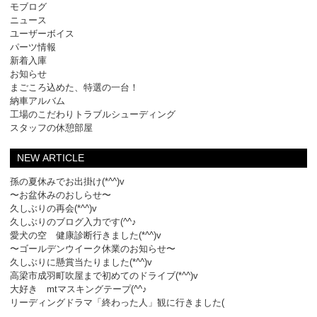
モブログ
ニュース
ユーザーボイス
パーツ情報
新着入庫
お知らせ
まごころ込めた、特選の一台！
納車アルバム
工場のこだわりトラブルシューディング
スタッフの休憩部屋
NEW ARTICLE
孫の夏休みでお出掛け(*^^)v
〜お盆休みのおしらせ〜
久しぶりの再会(*^^)v
久しぶりのブログ入力です(^^♪
愛犬の空 健康診断行きました(*^^)v
〜ゴールデンウイーク休業のお知らせ〜
久しぶりに懸賞当たりました(*^^)v
高梁市成羽町吹屋まで初めてのドライブ(*^^)v
大好き mtマスキングテープ(^^♪
リーディングドラマ「終わった人」観に行きました(