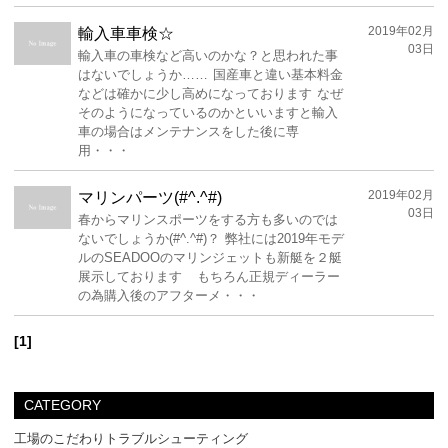
2019年02月
輸入車車検☆
03日
輸入車の車検など高いのかな？と思われた事
はないでしょうか…… 国産車と違い基本料金
などは確かに少し高めになっております なぜ
そのようになっているのかといいますと輸入
車の場合はメンテナンスをした後に専
用・・・
2019年02月
マリンパーツ(#^.^#)
03日
春からマリンスポーツをする方も多いのでは
ないでしょうか(#^.^#)？ 弊社には2019年モデ
ルのSEADOOのマリンジェットも新艇を２艇
展示しております もちろん正規ディーラー
の為購入後のアフターメ・・・
[1]
CATEGORY
工場のこだわりトラブルシューティング