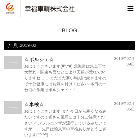
BLOG
[年月]:2019-02
2019年02月
☆ポルシェ☆
09日
おはようございます(#^.^#) 北海道は氷点下で
大荒れ・関東も雪などにより天候が荒れてお
りますね…… まだまだ寒い時期は続きますの
で十分健康にはお気を付けください 本日の一
台目の作業はポルシェ・・・
2019年02月
☆車検☆
05日
おはようございます また今日から寒くなるみ
たいですので皆さん風邪には十分ご注意くだ
さい インフルエンザが流行しているみたいで
すが…… 先日は輸入車の車検ありがとうござ
います(#^.^#) ・・・