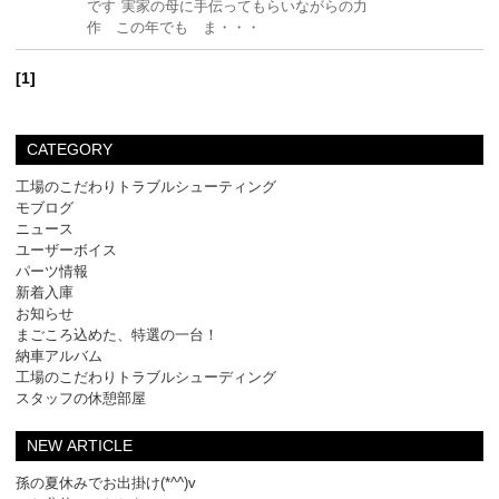
です 実家の母に手伝ってもらいながらの力
作 この年でも ま・・・
[1]
CATEGORY
工場のこだわりトラブルシューティング
モブログ
ニュース
ユーザーボイス
パーツ情報
新着入庫
お知らせ
まごころ込めた、特選の一台！
納車アルバム
工場のこだわりトラブルシューディング
スタッフの休憩部屋
NEW ARTICLE
孫の夏休みでお出掛け(*^^)v