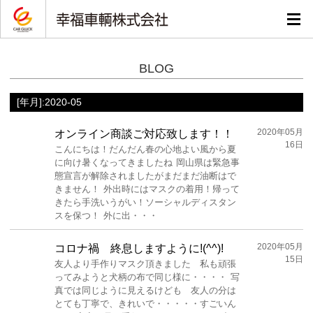
BLOG
[年月]:2020-05
2020年05月
オンライン商談ご対応致します！！
16日
こんにちは！だんだん春の心地よい風から夏
に向け暑くなってきましたね 岡山県は緊急事
態宣言が解除されましたがまだまだ油断はで
きません！ 外出時にはマスクの着用！帰って
きたら手洗いうがい！ソーシャルディスタン
スを保つ！ 外に出・・・
2020年05月
コロナ禍 終息しますように!(^^)!
15日
友人より手作りマスク頂きました 私も頑張
ってみようと犬柄の布で同じ様に・・・・ 写
真では同じように見えるけども 友人の分は
とても丁寧で、きれいで・・・・・すごいん